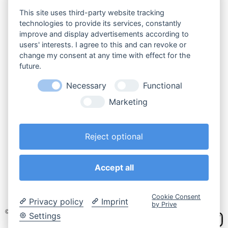
This site uses third-party website tracking
technologies to provide its services, constantly
improve and display advertisements according to
users' interests. I agree to this and can revoke or
change my consent at any time with effect for the
future.
Necessary
Functional
IWA - F. Riehle GmbH
Rotebühlstr. 55
Marketing
D-70178 Stuttgart
Reject optional
Telefon
+49 711 - 3 46 88 0
Telefax
E-Mail
Accept all
info@iwa.de
Cookie Consent
Privacy policy
Imprint
by Prive
© 2026, IWA - F. Riehle GmbH
Settings
Impressum
AGB
Widerruf
Datenschutz
Cookies