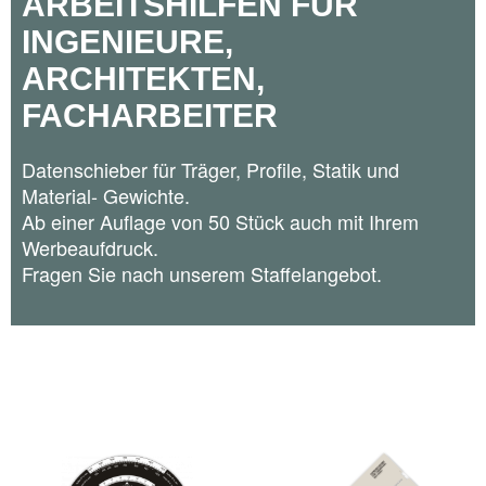
ARBEITSHILFEN FÜR
INGENIEURE,
ARCHITEKTEN,
INDUSTRIE ALLGEMEIN
BOLUSRECHNER ICT-TRIO
FACHARBEITER
Datenschieber für Träger, Profile, Statik und
Material- Gewichte.
Ab einer Auflage von 50 Stück auch mit Ihrem
Werbeaufdruck.
MEDIZIN
Fragen Sie nach unserem Staffelangebot.
MASCHINENBAU