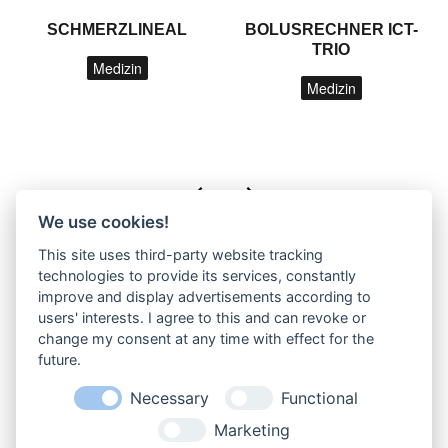
SCHMERZLINEAL
BOLUSRECHNER ICT-
TRIO
Medizin
Medizin
We use cookies!
This site uses third-party website tracking
technologies to provide its services, constantly
improve and display advertisements according to
users' interests. I agree to this and can revoke or
change my consent at any time with effect for the
future.
Necessary
Functional
IWA - F. Riehle GmbH
Rotebühlstr. 55
Marketing