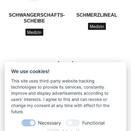
SCHWANGERSCHAFTS-
SCHMERZLINEAL
SCHEIBE
Medizin
Medizin
We use cookies!
This site uses third-party website tracking
technologies to provide its services, constantly
improve and display advertisements according to
users' interests. I agree to this and can revoke or
change my consent at any time with effect for the
future.
Necessary
Functional
IWA - F. Riehle GmbH